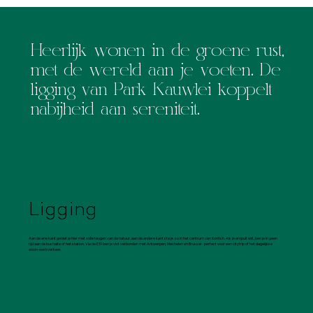
Heerlijk wonen in de groene rust,
met de wereld aan je voeten. De
ligging van Park Kauwlei koppelt
nabijheid aan sereniteit.
Ligging
Aan de ene kant geniet je hier met volle teugen van de natuur, aan de andere kant sta je zo in het centrum van Kontich. Als je eropuit wilt, ben je in geen
tijd aan de bushalte of het station. Via de E19 ben je vlot verbonden met Antwerpen, Mechelen en Brussel - perfect voor een citytrip of het dagelijkse
woon-werkverkeer.