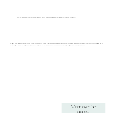
De riante raampartijen halen het zonlicht naar binnen, terwijl je op de ruime leefterrassen met volle teugen geniet van de buitenlucht.
De doorzonappartementen van Park Kauwlei ademen verfijning en stijl. Door de grote raampartijen stroomt het natuurlijke licht onbelemmerd naar binnen, wat zorgt voor een heerlijk ruimtelijk en open gevoel.
De afwerkingsgraad is van hoog niveau. Bij de inrichting krijg je als bewoner de keuze uit een compleet basisaanbod, dat je desgewenst verder kan personaliseren.
Meer over het
interieur