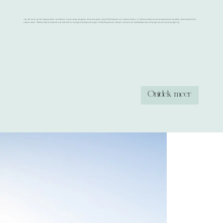
Aan de rand van het dorpscentrum van Kontich, maar volop omgeven door het groen, neemt Park Kauwlei zijn unieke plaats in. In dit bijzondere woonconcept komen kwaliteit, duurzaamheid en
natuur samen. Met een breed aanbod aan stijlvolle en hoogwaardige woningen is Park Kauwlei een droom voor wie net dat tikkeltje meer verlangt van een woonomgeving.
Ontdek meer