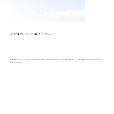
Levenslang wonen in Park Kauwlei
Het aanbod in Park Kauwlei is bijzonder gevarieerd. Het omvat comfortabele eengezinswoningen en knusse éénslaapkamerappartementen, maar ook royale appartementen en luxueuze penthouses. In
totaal telt het project 68 hoogwaardige, lichtrijke doorzonappartementen, verspreid over vier gebouwen, naast 8 ruime eengezinswoningen met drie slaapkamers en een tuinhuis. Maar bovenal biedt Park
Kauwlei levenslang wonen!