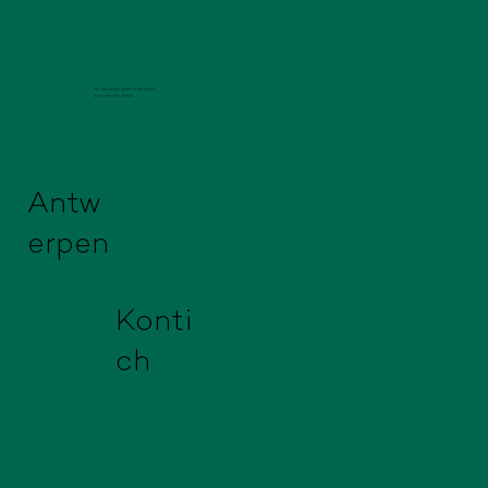
Een verborgen parel in het groen,
weg van alle drukte.
Antw
erpen
Konti
ch