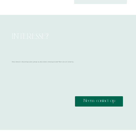
INTERESSE?
Heb je interesse in dit prachtige project, gelegen op deze unieke en dromerige locatie? Neem dan snel contact op.
Neem contact op