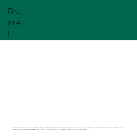
Bru
sse
l
Zodra je de site betreedt, overvalt je een instant vakantiegevoel. De dagelijkse hectiek glijdt hier in geen tijd van je af. De woongebouwen liggen discreet in tweede lijn, ver weg van alle drukte. In jouw
comfortabele doorzonappartement woon je in alle sereniteit, volledig afgeschermd van de openbare weg, met uitzicht op het Broekbos.